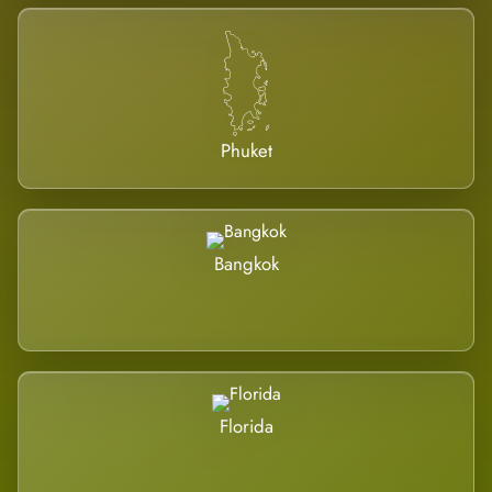
Phuket
Bangkok
Florida