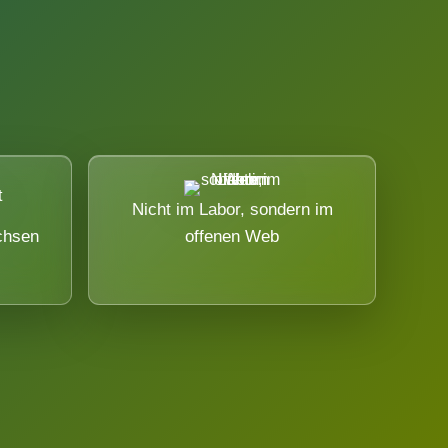
Nicht im Labor, sondern im
chsen
offenen Web