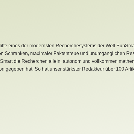
Hilfe eines der modernsten Recherchesystems der Welt PubSmart 
en Schranken, maximaler Faktentreue und unumgänglichen Restr
bSmart die Recherchen allein, autonom und vollkommen mathema
n gegeben hat. So hat unser stärkster Redakteur über 100 Arti