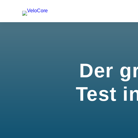
Der g
Test i