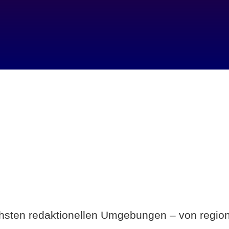
Breite statt Schönwetter-Test.
ichsten redaktionellen Umgebungen – von region