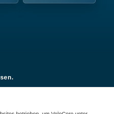
esen.
sites betrieben, um VeloCore unter