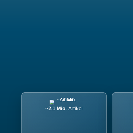
~2,1 Mio.
Artikel