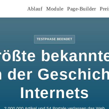
Ablauf
Module
Page-Builder
Prei
TESTPHASE BEENDET
rößte bekannte
n der Geschic
Internets
2.000.000 Artikel und 54 Portale verlassen das Web