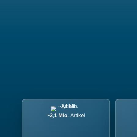
~2,1 Mio.
Artikel