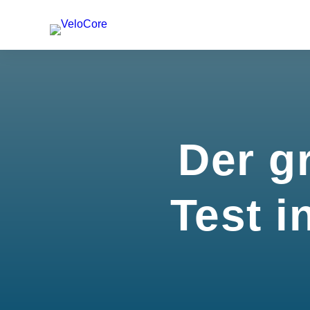
Der g
Test i