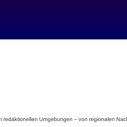
Breite statt Schönwetter-Test.
sten redaktionellen Umgebungen – von regionalen Nach