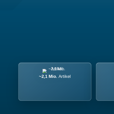
~2,1 Mio.
Artikel