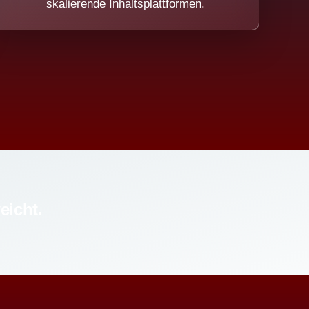
skalierende Inhaltsplattformen.
eicht.