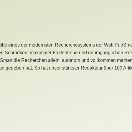
Hilfe eines der modernsten Recherchesystems der Welt PubSmart 
en Schranken, maximaler Faktentreue und unumgänglichen Restr
bSmart die Recherchen allein, autonom und vollkommen mathema
n gegeben hat. So hat unser stärkster Redakteur über 100 Arti