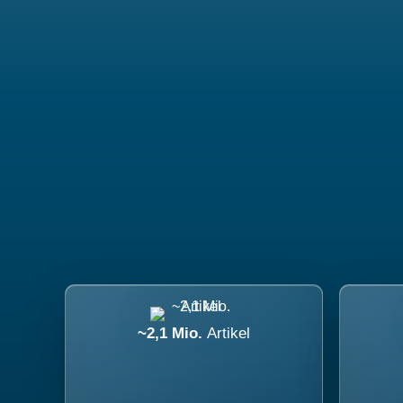
~2,1 Mio.
Artikel