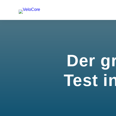
Der g
Test i