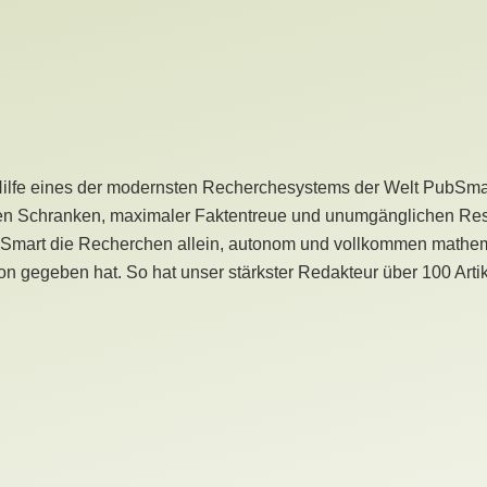
Hilfe eines der modernsten Recherchesystems der Welt PubSmart 
en Schranken, maximaler Faktentreue und unumgänglichen Restr
bSmart die Recherchen allein, autonom und vollkommen mathema
n gegeben hat. So hat unser stärkster Redakteur über 100 Arti