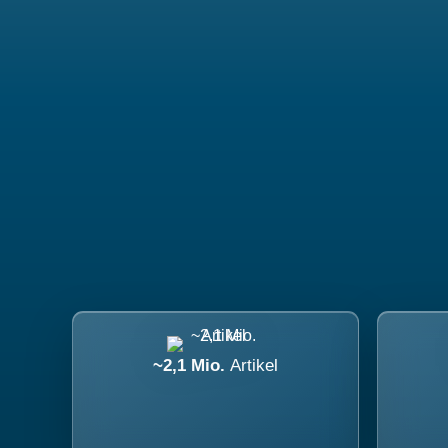
~2,1 Mio.
Artikel