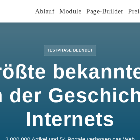
Ablauf
Module
Page-Builder
Prei
TESTPHASE BEENDET
rößte bekannte
n der Geschic
Internets
2.000.000 Artikel und 54 Portale verlassen das Web