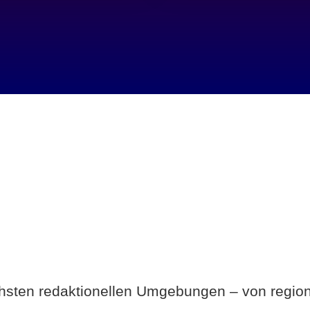
Breite statt Schönwetter-Test.
ichsten redaktionellen Umgebungen – von region