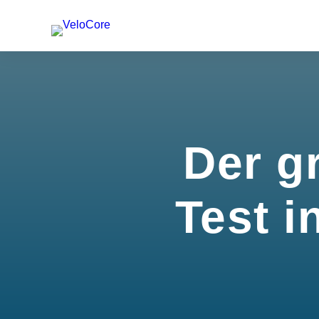
Der g
Test i