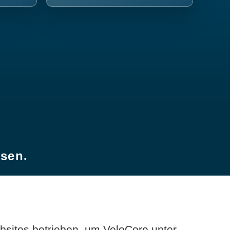
esen.
sites betrieben, um VeloCore unter