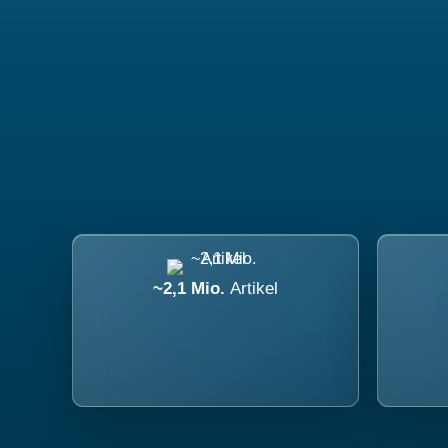
~2,1 Mio.
Artikel