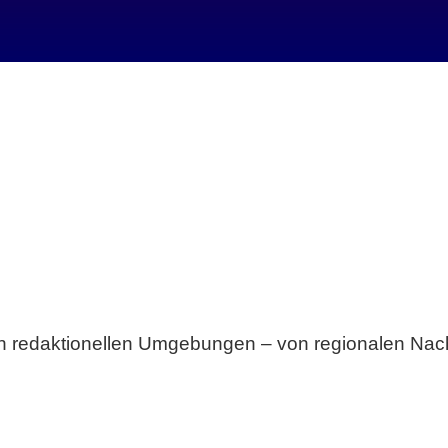
Breite statt Schönwetter-Test.
sten redaktionellen Umgebungen – von regionalen Nach