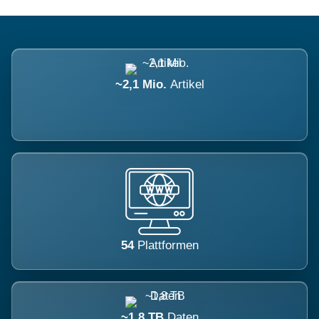
~2,1 Mio.
Artikel
54
Plattformen
~1,8 TB
Daten