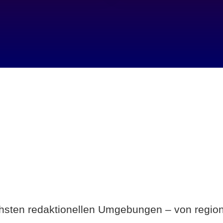
Breite statt Schönwetter-Test.
ichsten redaktionellen Umgebungen – von region