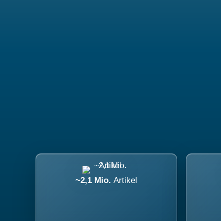
~2,1 Mio.
Artikel