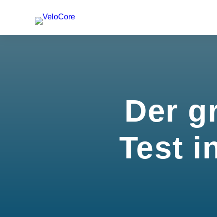
Der g
Test i