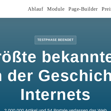
Ablauf
Module
Page-Builder
Prei
TESTPHASE BEENDET
rößte bekannte
n der Geschic
Internets
2.000.000 Artikel und 54 Portale verlassen das Web