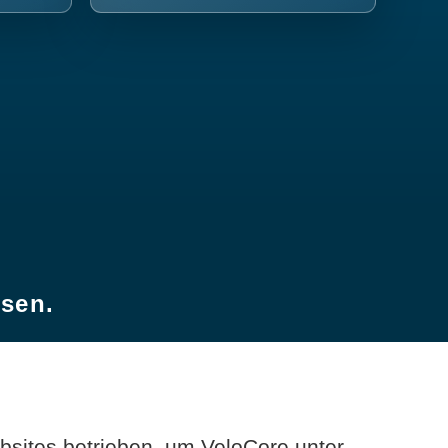
esen.
sites betrieben, um VeloCore unter