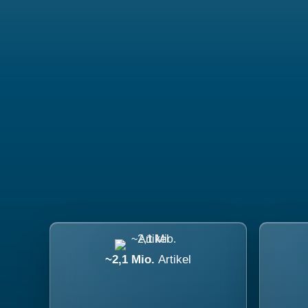
~2,1 Mio.
Artikel