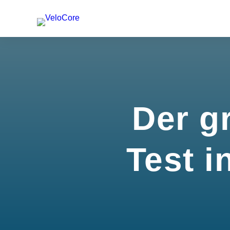
Der g
Test i