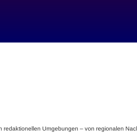
Breite statt Schönwetter-Test.
sten redaktionellen Umgebungen – von regionalen Nach