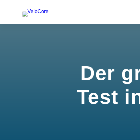
Der g
Test i