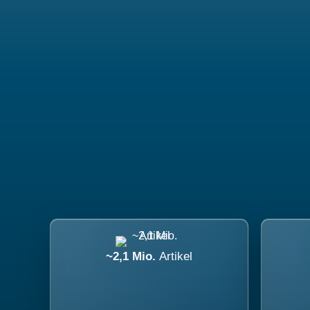
~2,1 Mio.
Artikel