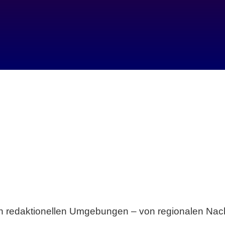
Breite statt Schönwetter-Test.
sten redaktionellen Umgebungen – von regionalen Nach