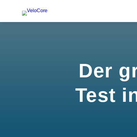
Der g
Test i