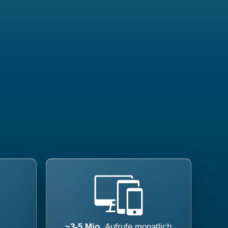
~3-5 Mio.
Aufrufe monatlich