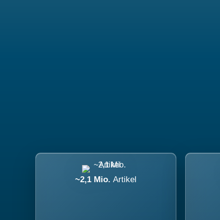
~2,1 Mio.
Artikel