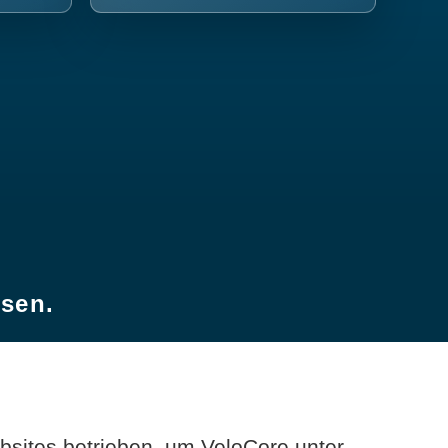
esen.
sites betrieben, um VeloCore unter