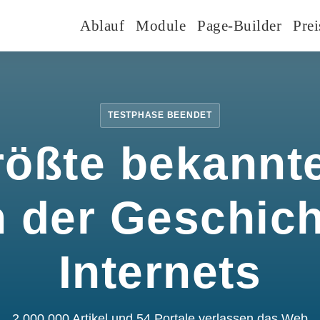
Ablauf
Module
Page-Builder
Prei
TESTPHASE BEENDET
rößte bekannte
n der Geschic
Internets
2.000.000 Artikel und 54 Portale verlassen das Web