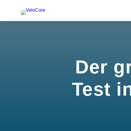
Der g
Test i