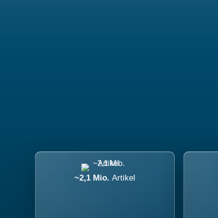
~2,1 Mio.
Artikel