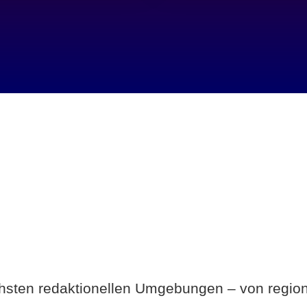
Breite statt Schönwetter-Test.
ichsten redaktionellen Umgebungen – von region