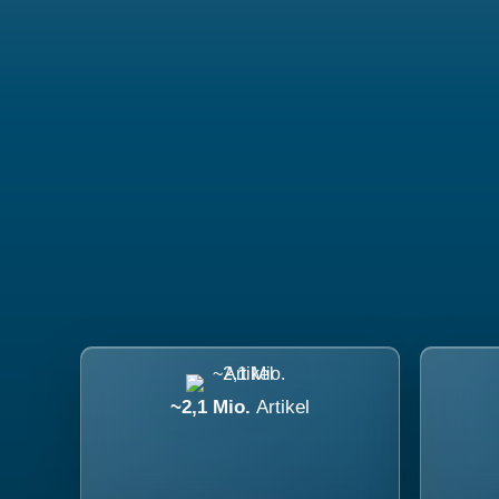
~2,1 Mio.
Artikel