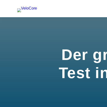
Der g
Test i