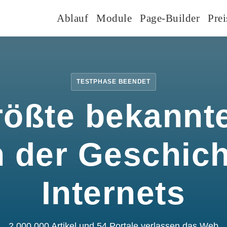
Ablauf
Module
Page-Builder
Prei
TESTPHASE BEENDET
rößte bekannte
n der Geschic
Internets
2.000.000 Artikel und 54 Portale verlassen das Web