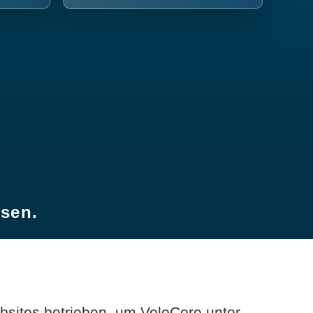
esen.
sites betrieben, um VeloCore unter