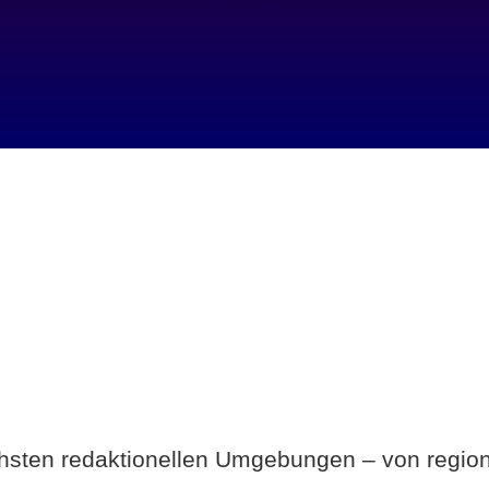
Breite statt Schönwetter-Test.
ichsten redaktionellen Umgebungen – von region