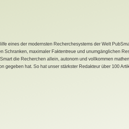
Hilfe eines der modernsten Recherchesystems der Welt PubSmart 
en Schranken, maximaler Faktentreue und unumgänglichen Restr
bSmart die Recherchen allein, autonom und vollkommen mathema
n gegeben hat. So hat unser stärkster Redakteur über 100 Arti