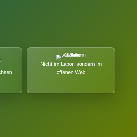
Nicht im Labor, sondern im
chsen
offenen Web