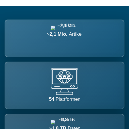
~2,1 Mio.
Artikel
54
Plattformen
~1,8 TB
Daten