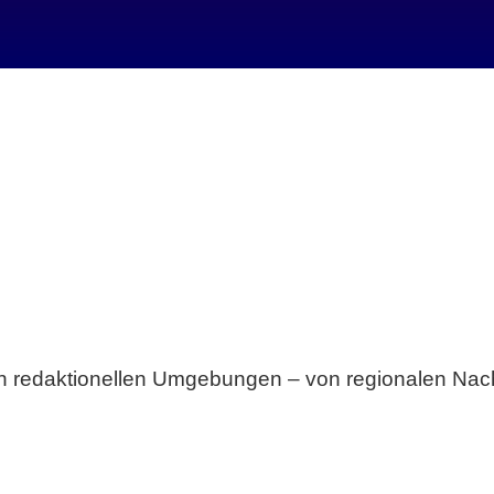
Breite statt Schönwetter-Test.
sten redaktionellen Umgebungen – von regionalen Nach