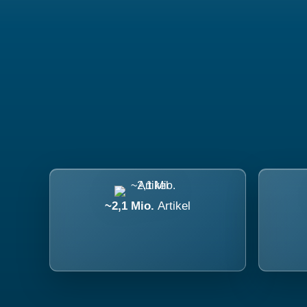
~2,1 Mio.
Artikel