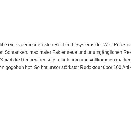
Hilfe eines der modernsten Recherchesystems der Welt PubSmart 
en Schranken, maximaler Faktentreue und unumgänglichen Restr
bSmart die Recherchen allein, autonom und vollkommen mathema
n gegeben hat. So hat unser stärkster Redakteur über 100 Arti