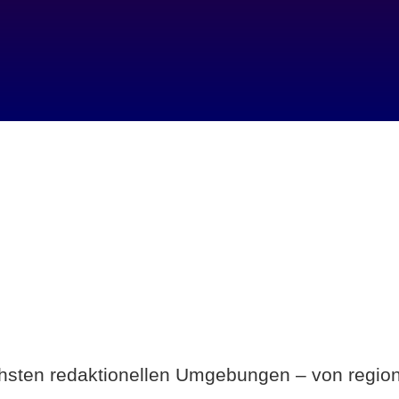
Breite statt Schönwetter-Test.
ichsten redaktionellen Umgebungen – von region