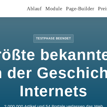
Ablauf
Module
Page-Builder
Prei
TESTPHASE BEENDET
rößte bekannte
n der Geschic
Internets
2.000.000 Artikel und 54 Portale verlassen das Web