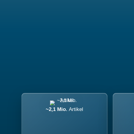
~2,1 Mio.
Artikel