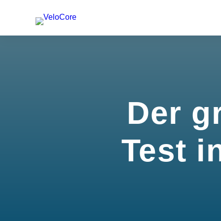
Der g
Test i