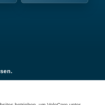
esen.
sites betrieben, um VeloCore unter