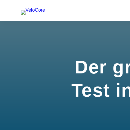
Der g
Test i