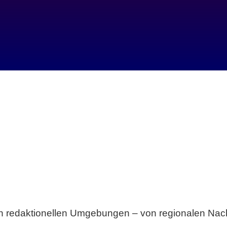
Breite statt Schönwetter-Test.
sten redaktionellen Umgebungen – von regionalen Nach