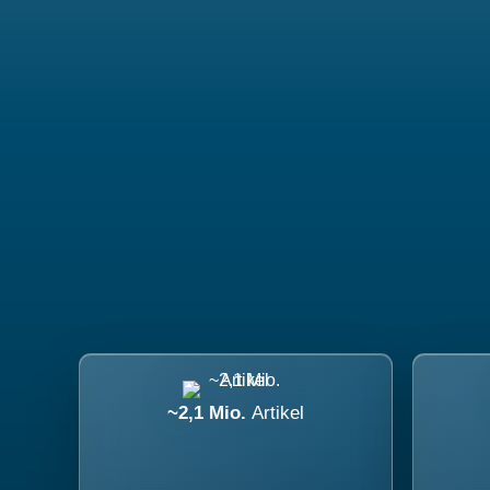
~2,1 Mio.
Artikel