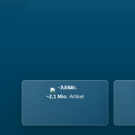
~2,1 Mio.
Artikel