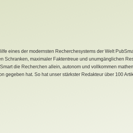
Hilfe eines der modernsten Recherchesystems der Welt PubSmart 
en Schranken, maximaler Faktentreue und unumgänglichen Restr
bSmart die Recherchen allein, autonom und vollkommen mathema
n gegeben hat. So hat unser stärkster Redakteur über 100 Arti