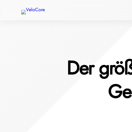
Der größ
Ges