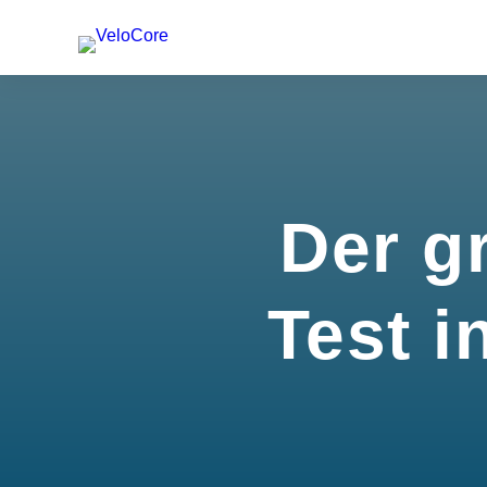
Der g
Test i