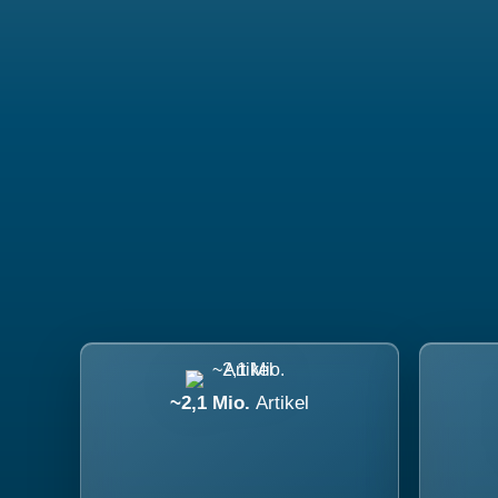
~2,1 Mio.
Artikel