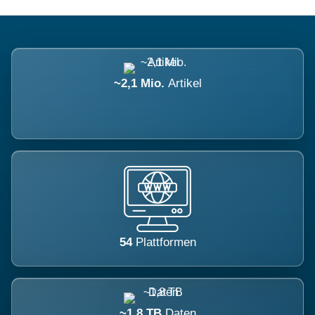
~2,1 Mio.
Artikel
54
Plattformen
~1,8 TB
Daten