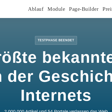
Ablauf
Module
Page-Builder
Prei
TESTPHASE BEENDET
rößte bekannte
n der Geschic
Internets
2.000.000 Artikel und 54 Portale verlassen das Web