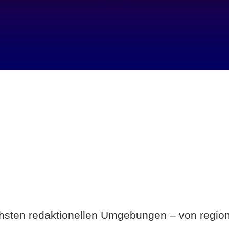
Breite statt Schönwetter-Test.
ichsten redaktionellen Umgebungen – von region