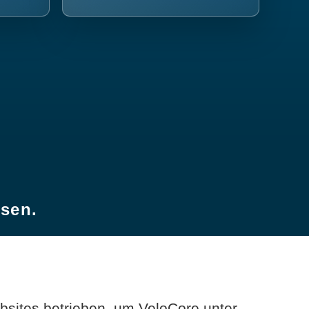
esen.
sites betrieben, um VeloCore unter