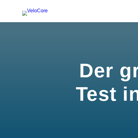
Der g
Test i