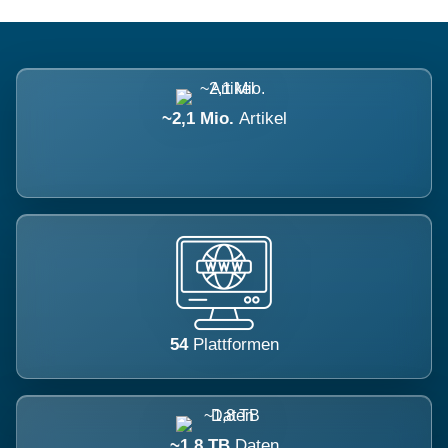
~2,1 Mio.
Artikel
54
Plattformen
~1,8 TB
Daten