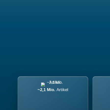
~2,1 Mio.
Artikel