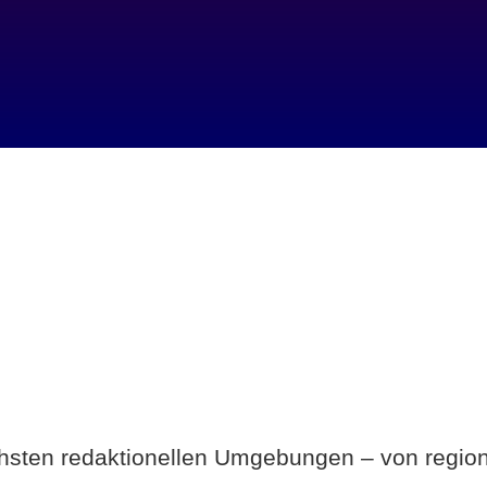
Breite statt Schönwetter-Test.
ichsten redaktionellen Umgebungen – von region