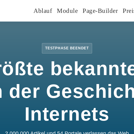
Ablauf
Module
Page-Builder
Prei
TESTPHASE BEENDET
rößte bekannte
n der Geschic
Internets
2.000.000 Artikel und 54 Portale verlassen das Web