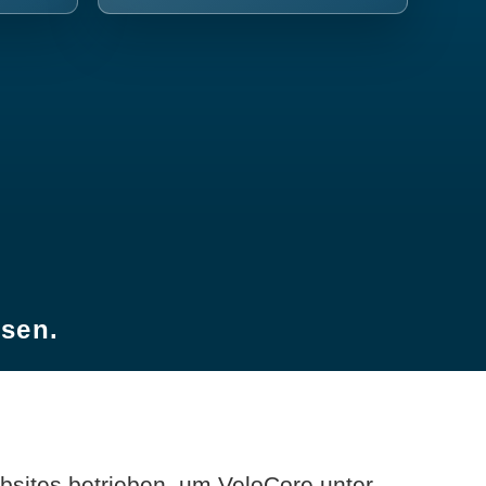
esen.
sites betrieben, um VeloCore unter