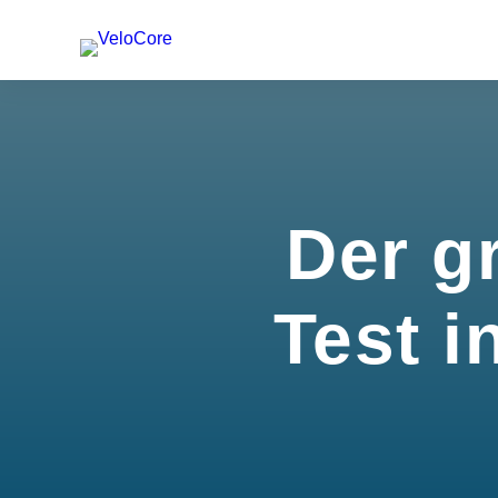
Der g
Test i