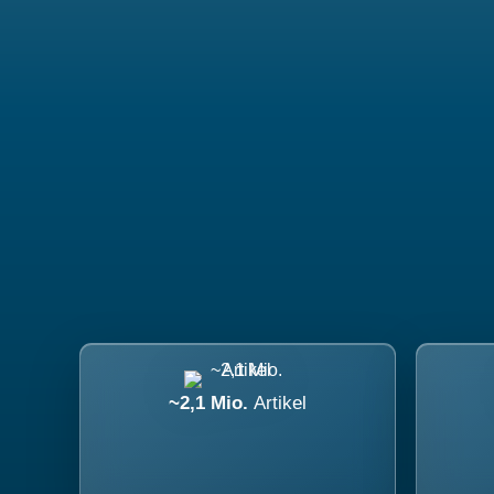
~2,1 Mio.
Artikel