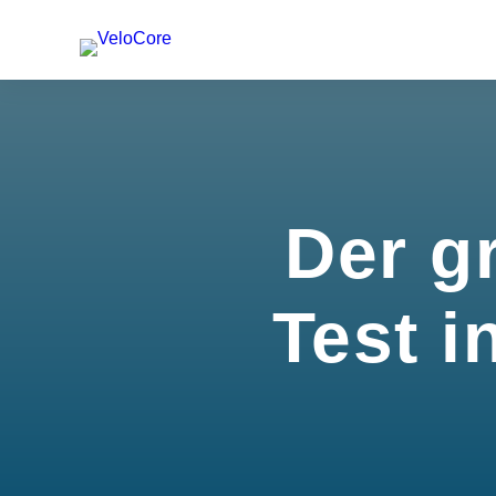
Der g
Test i