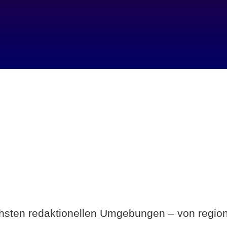
Breite statt Schönwetter-Test.
ichsten redaktionellen Umgebungen – von region