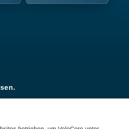
esen.
sites betrieben, um VeloCore unter