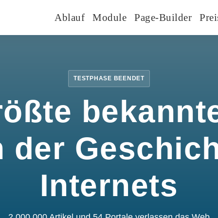
Ablauf
Module
Page-Builder
Prei
TESTPHASE BEENDET
rößte bekannte
n der Geschic
Internets
2.000.000 Artikel und 54 Portale verlassen das Web