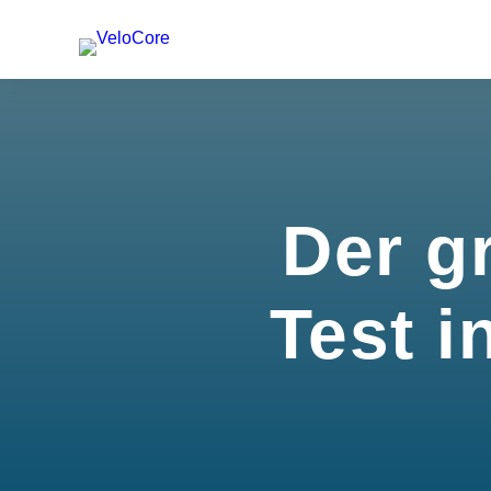
Der g
Test i