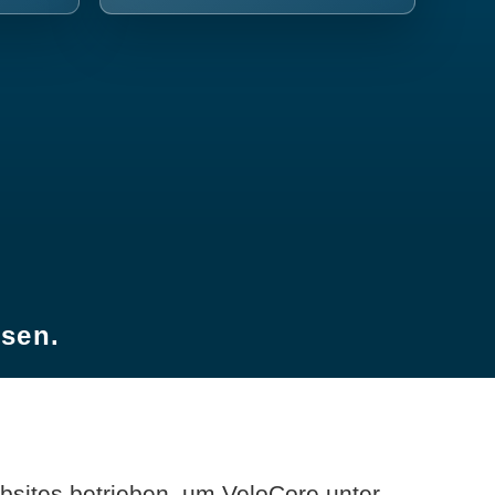
esen.
sites betrieben, um VeloCore unter