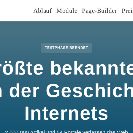
Ablauf
Module
Page-Builder
Prei
TESTPHASE BEENDET
rößte bekannte
n der Geschic
Internets
2.000.000 Artikel und 54 Portale verlassen das Web