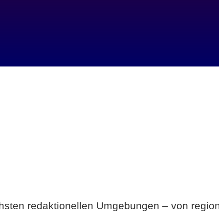
Breite statt Schönwetter-Test.
ichsten redaktionellen Umgebungen – von region