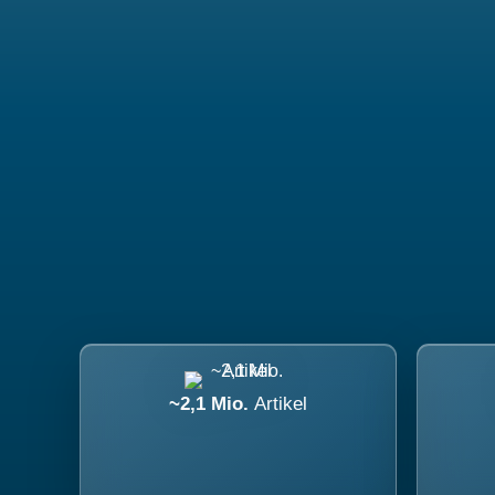
~2,1 Mio.
Artikel