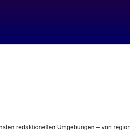
Breite statt Schönwetter-Test.
ichsten redaktionellen Umgebungen – von region