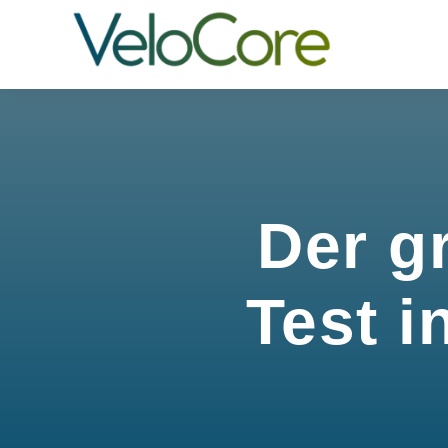
Der g
Test i