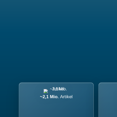
~2,1 Mio.
Artikel