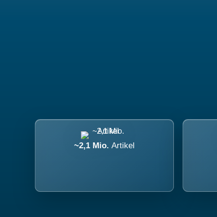
~2,1 Mio.
Artikel