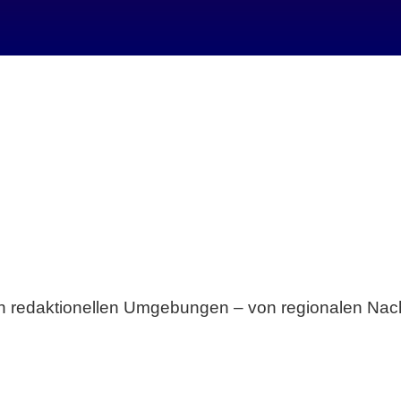
Breite statt Schönwetter-Test.
sten redaktionellen Umgebungen – von regionalen Nach