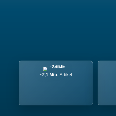
~2,1 Mio.
Artikel