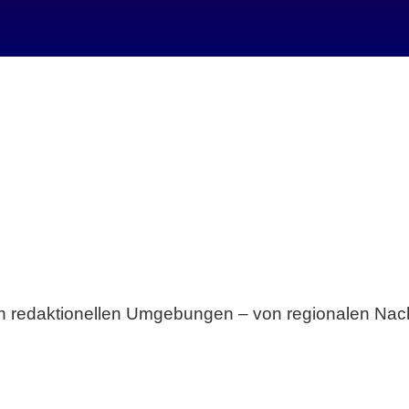
Breite statt Schönwetter-Test.
sten redaktionellen Umgebungen – von regionalen Nach