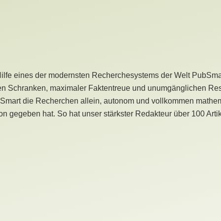
Hilfe eines der modernsten Recherchesystems der Welt PubSmart 
en Schranken, maximaler Faktentreue und unumgänglichen Restr
bSmart die Recherchen allein, autonom und vollkommen mathema
n gegeben hat. So hat unser stärkster Redakteur über 100 Arti