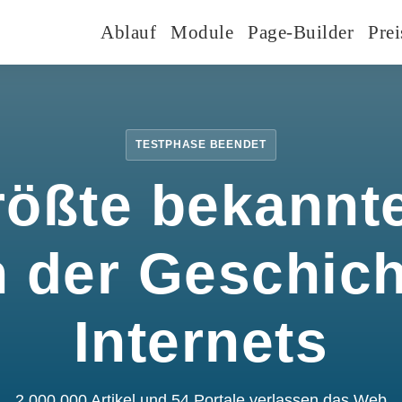
Ablauf
Module
Page-Builder
Prei
TESTPHASE BEENDET
rößte bekannte
n der Geschic
Internets
2.000.000 Artikel und 54 Portale verlassen das Web