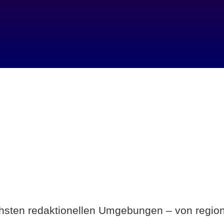
Breite statt Schönwetter-Test.
ichsten redaktionellen Umgebungen – von region