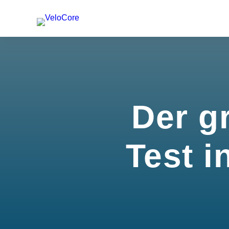
Der g
Test i