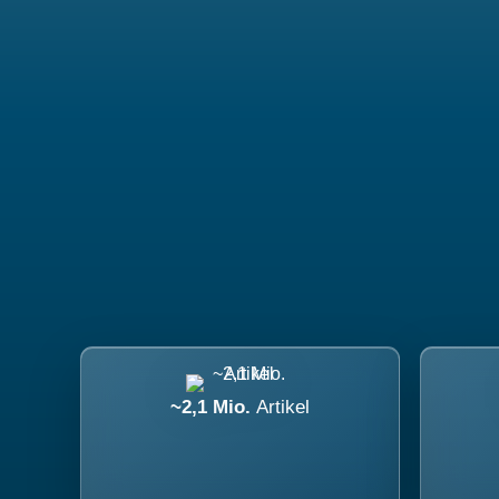
~2,1 Mio.
Artikel