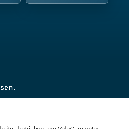
esen.
sites betrieben, um VeloCore unter