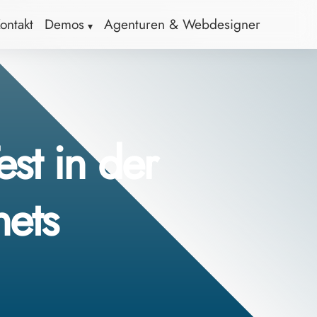
ontakt
Demos
Agenturen & Webdesigner
st in der
nets