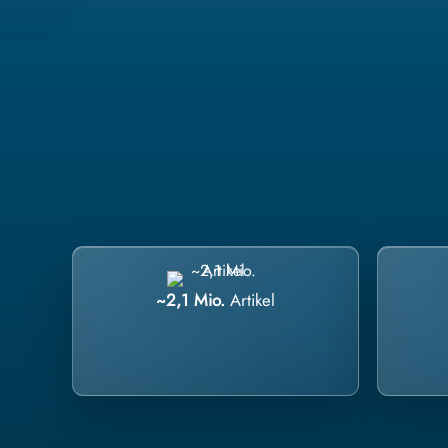
~2,1 Mio.
Artikel