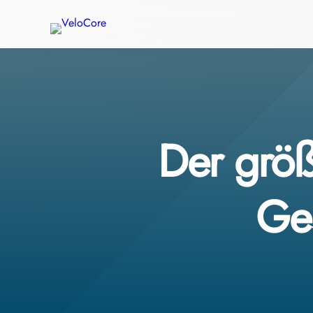
Der größ
Ges