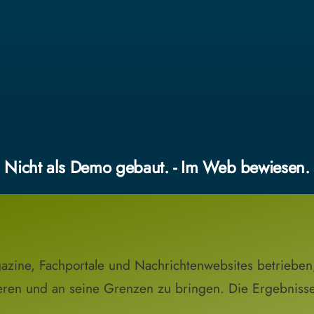
Nicht als Demo gebaut. - Im Web bewiesen.
zine, Fachportale und Nachrichtenwebsites betriebe
ieren und an seine Grenzen zu bringen. Die Ergebnisse 